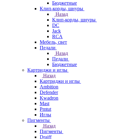
Бюджетные
Клип-корды, шнуры
Назад
Клип-корды, шнуры
DC
Jack
RCA
Мебель, свет
Педали
Назад
Педали
Бюджетные
Картриджи и иглы
Назад
Картриджи и иглы
Ambition
Defender
Kwadron
Mast
Pmtut
Иглы
Пигменты
Назад
Пигменты
Draiff