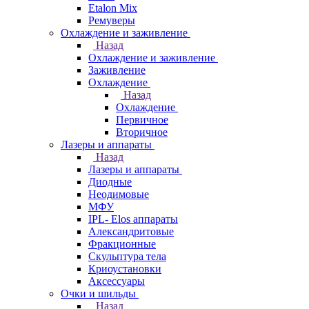
Etalon Mix
Ремуверы
Охлаждение и заживление
Назад
Охлаждение и заживление
Заживление
Охлаждение
Назад
Охлаждение
Первичное
Вторичное
Лазеры и аппараты
Назад
Лазеры и аппараты
Диодные
Неодимовые
МФУ
IPL- Elos аппараты
Александритовые
Фракционные
Скульптура тела
Криоустановки
Аксессуары
Очки и шильды
Назад