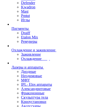
Defender
Kwadron
Mast
Pmtut
Иглы
Пигменты
Draiff
Etalon Mix
Ремуверы
Охлаждение и заживление
Заживление
Охлаждение
Лазеры и аппараты
Диодные
Неодимовые
МФУ
IPL- Elos аппараты
Александритовые
Фракционные
Скульптура тела
Криоустановки
Аксессуары