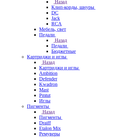
Назад
Клип-корды, шнуры
DC
Jack
RCA
Мебель, свет
Педали
Назад
Педали
Бюджетные
Картриджи и иглы
Назад
Картриджи и иглы
Ambition
Defender
Kwadron
Mast
Pmtut
Иглы
Пигменты
Назад
Пигменты
Draiff
Etalon Mix
Ремуверы