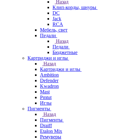
Назад
Клип-корды, шнуры
DC
Jack
RCA
Мебель, свет
Педали
Назад
Педали
Бюджетные
Картриджи и иглы
Назад
Картриджи и иглы
Ambition
Defender
Kwadron
Mast
Pmtut
Иглы
Пигменты
Назад
Пигменты
Draiff
Etalon Mix
Ремуверы