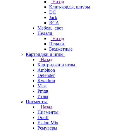
Назад
Клип-корды, шнуры
DC
Jack
RCA
Мебель, свет
Педали
Назад
Педали
Бюджетные
Картриджи и иглы
Назад
Картриджи и иглы
Ambition
Defender
Kwadron
Mast
Pmtut
Иглы
Пигменты
Назад
Пигменты
Draiff
Etalon Mix
Ремуверы