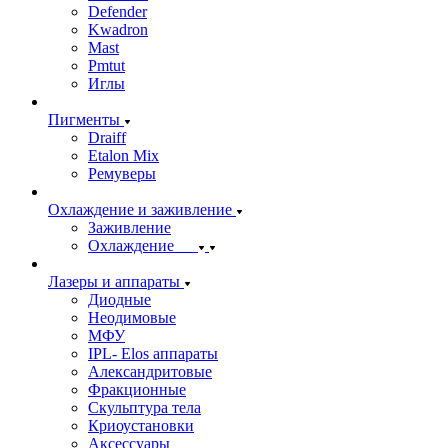
Defender
Kwadron
Mast
Pmtut
Иглы
Пигменты
Draiff
Etalon Mix
Ремуверы
Охлаждение и заживление
Заживление
Охлаждение
Лазеры и аппараты
Диодные
Неодимовые
МФУ
IPL- Elos аппараты
Александритовые
Фракционные
Скульптура тела
Криоустановки
Аксессуары