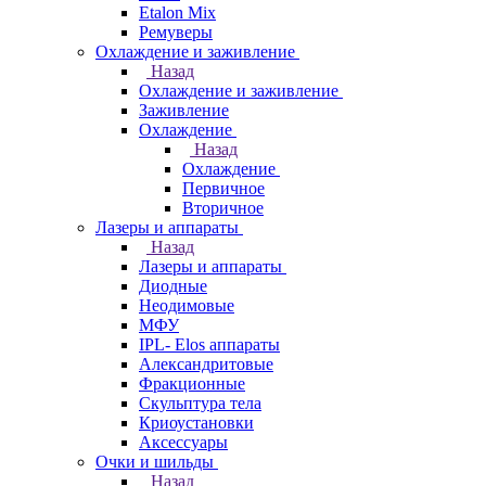
Etalon Mix
Ремуверы
Охлаждение и заживление
Назад
Охлаждение и заживление
Заживление
Охлаждение
Назад
Охлаждение
Первичное
Вторичное
Лазеры и аппараты
Назад
Лазеры и аппараты
Диодные
Неодимовые
МФУ
IPL- Elos аппараты
Александритовые
Фракционные
Скульптура тела
Криоустановки
Аксессуары
Очки и шильды
Назад