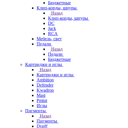
Бюджетные
Клип-корды, шнуры
Назад
Клип-корды, шнуры
DC
Jack
RCA
Мебель, свет
Педали
Назад
Педали
Бюджетные
Картриджи и иглы
Назад
Картриджи и иглы
Ambition
Defender
Kwadron
Mast
Pmtut
Иглы
Пигменты
Назад
Пигменты
Draiff