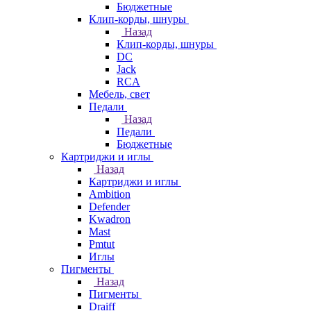
Бюджетные
Клип-корды, шнуры
Назад
Клип-корды, шнуры
DC
Jack
RCA
Мебель, свет
Педали
Назад
Педали
Бюджетные
Картриджи и иглы
Назад
Картриджи и иглы
Ambition
Defender
Kwadron
Mast
Pmtut
Иглы
Пигменты
Назад
Пигменты
Draiff