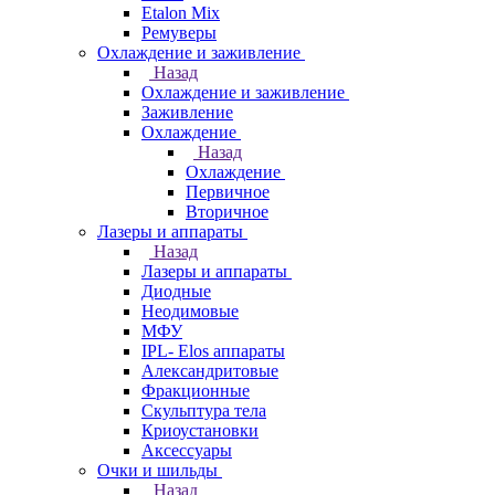
Etalon Mix
Ремуверы
Охлаждение и заживление
Назад
Охлаждение и заживление
Заживление
Охлаждение
Назад
Охлаждение
Первичное
Вторичное
Лазеры и аппараты
Назад
Лазеры и аппараты
Диодные
Неодимовые
МФУ
IPL- Elos аппараты
Александритовые
Фракционные
Скульптура тела
Криоустановки
Аксессуары
Очки и шильды
Назад