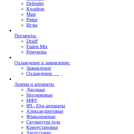
Defender
Kwadron
Mast
Pmtut
Иглы
Пигменты
Draiff
Etalon Mix
Ремуверы
Охлаждение и заживление
Заживление
Охлаждение
Лазеры и аппараты
Диодные
Неодимовые
МФУ
IPL- Elos аппараты
Александритовые
Фракционные
Скульптура тела
Криоустановки
Аксессуары