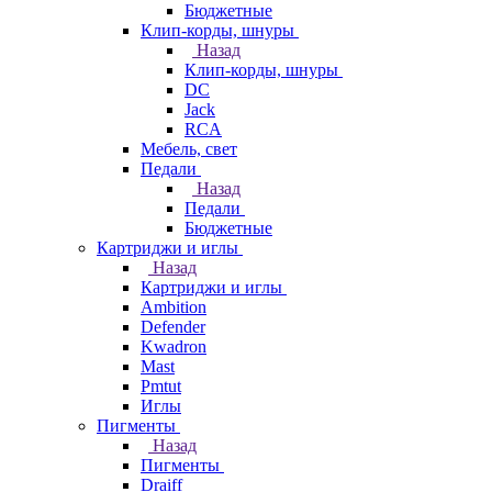
Бюджетные
Клип-корды, шнуры
Назад
Клип-корды, шнуры
DC
Jack
RCA
Мебель, свет
Педали
Назад
Педали
Бюджетные
Картриджи и иглы
Назад
Картриджи и иглы
Ambition
Defender
Kwadron
Mast
Pmtut
Иглы
Пигменты
Назад
Пигменты
Draiff