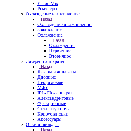
Etalon Mix
Ремуверы
Охлаждение и заживление
Назад
Охлаждение и заживление
Заживление
Охлаждение
Назад
Охлаждение
Первичное
Вторичное
Лазеры и аппараты
Назад
Лазеры и аппараты
Диодные
Неодимовые
МФУ
IPL- Elos аппараты
Александритовые
Фракционные
Скульптура тела
Криоустановки
Аксессуары
Очки и шильды
Назад