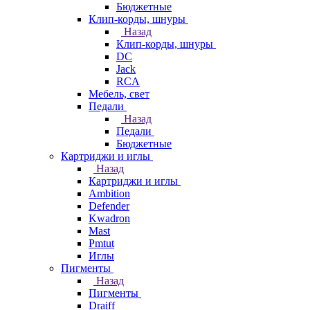
Бюджетные
Клип-корды, шнуры
Назад
Клип-корды, шнуры
DC
Jack
RCA
Мебель, свет
Педали
Назад
Педали
Бюджетные
Картриджи и иглы
Назад
Картриджи и иглы
Ambition
Defender
Kwadron
Mast
Pmtut
Иглы
Пигменты
Назад
Пигменты
Draiff