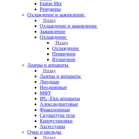
Etalon Mix
Ремуверы
Охлаждение и заживление
Назад
Охлаждение и заживление
Заживление
Охлаждение
Назад
Охлаждение
Первичное
Вторичное
Лазеры и аппараты
Назад
Лазеры и аппараты
Диодные
Неодимовые
МФУ
IPL- Elos аппараты
Александритовые
Фракционные
Скульптура тела
Криоустановки
Аксессуары
Очки и шильды
Назад