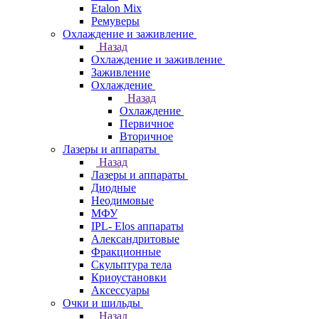
Etalon Mix
Ремуверы
Охлаждение и заживление
Назад
Охлаждение и заживление
Заживление
Охлаждение
Назад
Охлаждение
Первичное
Вторичное
Лазеры и аппараты
Назад
Лазеры и аппараты
Диодные
Неодимовые
МФУ
IPL- Elos аппараты
Александритовые
Фракционные
Скульптура тела
Криоустановки
Аксессуары
Очки и шильды
Назад