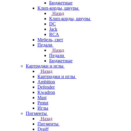
Бюджетные
Клип-корды, шнуры
Назад
Клип-корды, шнуры
DC
Jack
RCA
Мебель, свет
Педали
Назад
Педали
Бюджетные
Картриджи и иглы
Назад
Картриджи и иглы
Ambition
Defender
Kwadron
Mast
Pmtut
Иглы
Пигменты
Назад
Пигменты
Draiff